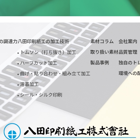
の調達力
八田印刷紙工の加工技術
素材コラム
会社案内
取り扱い素材
品質管理
トムソン（打ち抜き）加工
製品事例
独自のト
ハーフカット加工
環境への
曲げ・貼り合わせ・組み立て加工
溶着加工
シール・シルク印刷