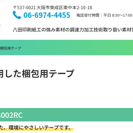
〒537-0021 大阪市東成区東中本2-10-18
06-6974-4455
電話受付時間：平日 8:30〜17:00
八田印刷紙工の強み
素材の調達力
加工技術
取り扱い素材
た梱包用テープ
用した梱包用テープ
02RC
用した、環境にやさしいテープです。