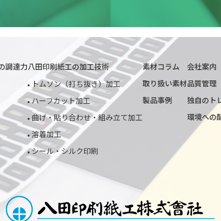
の調達力
八田印刷紙工の加工技術
素材コラム
会社案内
取り扱い素材
品質管理
トムソン（打ち抜き）加工
製品事例
独自のト
ハーフカット加工
環境への
曲げ・貼り合わせ・組み立て加工
溶着加工
シール・シルク印刷